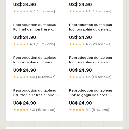
Leopold Schmutzler Berlin
crépuscule - Lesser Ury
US$ 24.90
US$ 24.90
doublon
★★★★★
4.7 (10 reviews)
★★★★★
4.4 (16 reviews)
Reproduction du tableau
Reproduction du tableau
Portrait de mon frère -
Iconographie du genre
Léon Spilliaert Ypres
Camellia Pl009 - Lorenzo
US$ 24.90
US$ 24.90
Bartolini Stockholm
★★★★★
4.8 (18 reviews)
★★★★★
4.7 (26 reviews)
Reproduction du tableau
Reproduction du tableau
Iconographie du genre
Iconographie du genre
Camellia Pl074 - Lorenzo
Camellia Pl069 - Lorenzo
US$ 24.90
US$ 24.90
Bartolini erreur
Bartolini Klagenfurt
★★★★★
4.6 (10 reviews)
★★★★★
4.3 (24 reviews)
Reproduction du tableau
Reproduction du tableau
Strutter le Tétras huppé -
Bob le goglu des prés -
Louis Agassiz Fuertes
Louis Agassiz Fuertes
US$ 24.90
US$ 24.90
Cracovie
Melk
★★★★★
4.0 (13 reviews)
★★★★★
5.0 (5 reviews)