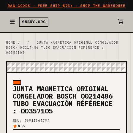
RAW GOODS · FREE SHIP $75+ · SHOP THE WAREHOUSE
SNARY.ORG
HOME
/
/
JUNTA MAGNETICA ORIGINAL CONGELADOR
BOSCH 00214486 TUBO EVACUACIÓN RÉFÉRENCE :
00357105
JUNTA MAGNETICA ORIGINAL
CONGELADOR BOSCH 00214486
TUBO EVACUACIÓN RÉFÉRENCE
: 00357105
SKU: 96911561794
4.6