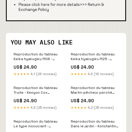
Please click here for more details>>>
Return &
Exchange Policy
YOU MAY ALSO LIKE
Reproduction du tableau
Reproduction du tableau
Keika hyakugiku Pl06 -
Keika hyakugiku Pl25 -
Keika Hasegawa erreur
Keika Hasegawa Reste
US$ 24.90
US$ 24.90
image
Allemagne
★★★★★
4.1 (26 reviews)
★★★★★
4.3 (16 reviews)
Reproduction du tableau
Reproduction du tableau
Truite - Kenyon Cox
Martin-pêcheur perché
Gmunden
au-dessus d'un ruisseau -
US$ 24.90
US$ 24.90
Kenkō Shōkei Oxford
★★★★★
4.3 (25 reviews)
★★★★★
4.2 (25 reviews)
Reproduction du tableau
Reproduction du tableau
Le type insouciant -
Dans le jardin - Konstantin
Kitagawa Utamaro
Alexeïevitch Korovine