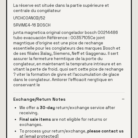
La réserve est située dans la partie supérieure et
centrale du congélateur
U1CHC0AN0B/52
SRVIME4-16 BOSCH
junta magnetica original congelador bosch 00214486
tubo evacuación Référence : 00357105Ce joint
magntique d'origine est une pice de rechange
essentielle pour les conglateurs des marques Bosch et
de ses filiales Balay, Siemens, Neff et Gaggenau. Il sert
assurer la fermeture hermtique de la porte du
conglateur, en maintenant la temprature intrieure et en
vitant la perte de froid. quoi sert cette pice de rechange
? viter la formation de givre et l'accumulation de glace
dans le conglateur. Amliorer l'efficacit nergtique en
conservant le
Exchange/Return Notes
We offer a
30-day
return/exchange service after
receiving.
Final sale items
are not eligible for returns or
exchanges.
To process your return/exchange,
please contact us
at
[email protected]