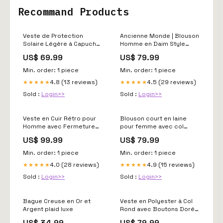
Recommand Products
Veste de Protection
Ancienne Monde | Blouson
Solaire Légère à Capuche
Homme en Daim Style
et Fermeture Éclair pour
Bombardier Couleur:Gris
US$ 69.99
US$ 79.99
Femme Sleeveless Style
Foncé
Min. order: 1 piece
Min. order: 1 piece
4.8 (13 reviews)
4.5 (29 reviews)
★★★★★
★★★★★
Sold :
Login>>
Sold :
Login>>
Veste en Cuir Rétro pour
Blouson court en laine
Homme avec Fermeture
pour femme avec col
Éclair et Multiples Poches
montant et boutons
US$ 99.99
US$ 79.99
Couleur:Marron
contrastés pull cardigan
homme
Min. order: 1 piece
Min. order: 1 piece
4.0 (28 reviews)
4.9 (15 reviews)
★★★★★
★★★★★
Sold :
Login>>
Sold :
Login>>
Bague Creuse en Or et
Veste en Polyester à Col
Argent plaid luxe
Rond avec Boutons Dorés
et Poches pour Femme t-
US$ 34.99
US$ 79.99