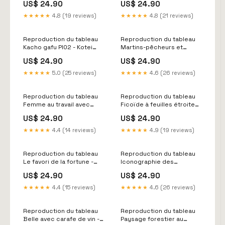
US$ 24.90
US$ 24.90
Göteborg
Populaire
★★★★★
4.8 (19 reviews)
★★★★★
4.8 (21 reviews)
Reproduction du tableau
Reproduction du tableau
Kacho gafu Pl02 - Kotei
Martins-pêcheurs et
Fukui Finlande
saules - Kubo Shunman
US$ 24.90
US$ 24.90
Copenhague
★★★★★
5.0 (25 reviews)
★★★★★
4.6 (26 reviews)
Reproduction du tableau
Reproduction du tableau
Femme au travail avec
Ficoïde à feuilles étroites
châle bleu - Käthe Kollwitz
en fleurs - Laurens
US$ 24.90
US$ 24.90
4 par 5
Vincentsz van der Vinne
Copenhague
★★★★★
4.4 (14 reviews)
★★★★★
4.9 (19 reviews)
Reproduction du tableau
Reproduction du tableau
Le favori de la fortune -
Iconographie des
Lawrence Alma-Tadema
conifères Pl03 - Léon
US$ 24.90
US$ 24.90
Reste Suede
Gabriel Charles Parde
Reste Espagne
★★★★★
4.4 (15 reviews)
★★★★★
4.6 (26 reviews)
Reproduction du tableau
Reproduction du tableau
Belle avec carafe de vin -
Paysage forestier au