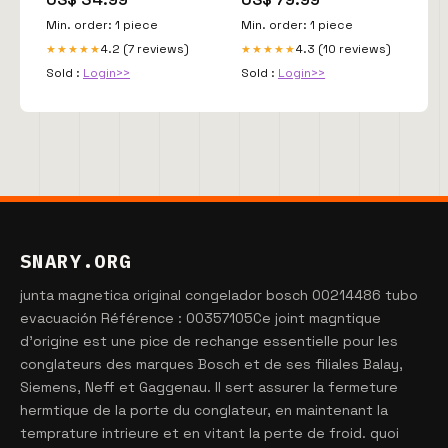
shirt manches courtes
Min. order: 1 piece
Min. order: 1 piece
4.2 (7 reviews)
4.3 (10 reviews)
★★★★★
★★★★★
Sold :
Login>>
Sold :
Login>>
SNARY.ORG
junta magnetica original congelador bosch 00214486 tubo
evacuación Référence : 00357105Ce joint magntique
d'origine est une pice de rechange essentielle pour les
conglateurs des marques Bosch et de ses filiales Balay,
Siemens, Neff et Gaggenau. Il sert assurer la fermeture
hermtique de la porte du conglateur, en maintenant la
temprature intrieure et en vitant la perte de froid. quoi