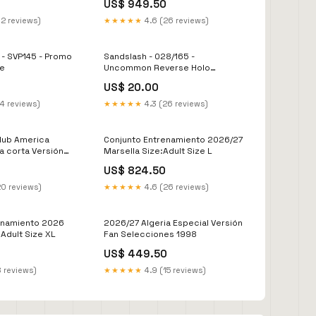
US$ 949.50
12 reviews)
★★★★★
4.6 (26 reviews)
 - SVP145 - Promo
Sandslash - 028/165 -
e
Uncommon Reverse Holo
Idioma:Inglés
US$ 20.00
14 reviews)
★★★★★
4.3 (26 reviews)
lub America
Conjunto Entrenamiento 2026/27
a corta Versión
Marsella Size:Adult Size L
mio
US$ 824.50
20 reviews)
★★★★★
4.6 (26 reviews)
enamiento 2026
2026/27 Algeria Especial Versión
:Adult Size XL
Fan Selecciones 1998
US$ 449.50
8 reviews)
★★★★★
4.9 (15 reviews)