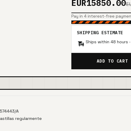
EUR15850.00
E
Pay in 4 interest-free payme
SHIPPING ESTIMATE
Ships within 48 hours 
ADD TO CART
R574443/A
pastillas regularmente