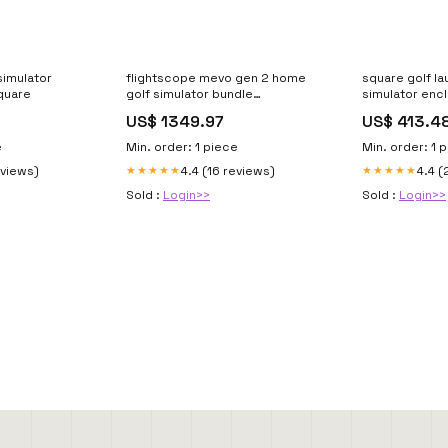
simulator
flightscope mevo gen 2 home
square golf la
quare
golf simulator bundle
simulator enc
SupplierSuperSpeed
US$ 1349.97
US$ 413.4
e
Min. order: 1 piece
Min. order: 1 
eviews)
4.4 (16 reviews)
4.4 (
★★★★★
★★★★★
Sold :
Login>>
Sold :
Login>>