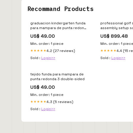
Recommand Products
graduacion kindergarten funda
professional golf 
para mampara de punta redonda
assembly setup s
5 Avengers
US$ 49.00
US$ 899.48
Min. order: 1 piece
Min. order: 1 piec
4.2 (27 reviews)
4.4 (15 r
★★★★★
★★★★★
Sold :
Login>>
Sold :
Login>>
tejido funda para mampara de
punta redonda 3 double-sided
US$ 49.00
Min. order: 1 piece
4.3 (5 reviews)
★★★★★
Sold :
Login>>