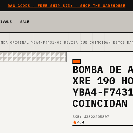
RAW GOODS · FREE SHIP $75+ · SHOP THE WAREHOUSE
RIVALS
SALE
ONDA ORIGINAL YBA4-F7431-00 REVISA QUE COINCIDAN ESTOS DA
BOMBA DE 
XRE 190 H
YBA4-F743
COINCIDAN
SKU: 43322205807
4.4