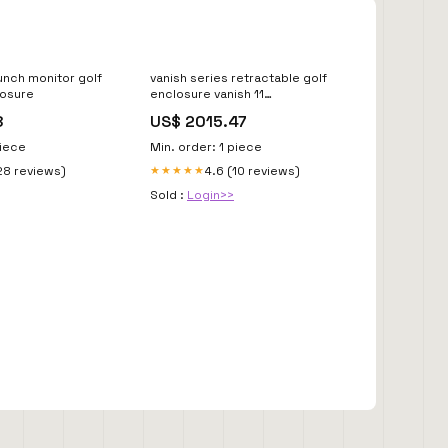
unch monitor golf
vanish series retractable golf
losure
enclosure vanish 11
Retraction:Remote Control
8
US$ 2015.47
piece
Min. order: 1 piece
28 reviews)
4.6 (10 reviews)
★★★★★
Sold :
Login>>