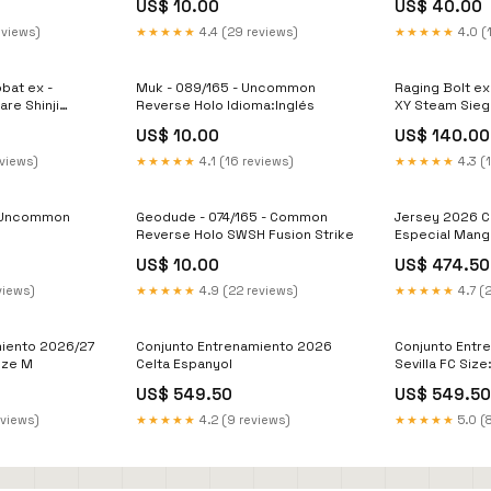
US$ 10.00
US$ 40.00
eviews)
★★★★★
4.4 (29 reviews)
★★★★★
4.0 (
bat ex -
Muk - 089/165 - Uncommon
Raging Bolt ex
are Shinji
Reverse Holo Idioma:Inglés
XY Steam Sieg
US$ 10.00
US$ 140.00
eviews)
★★★★★
4.1 (16 reviews)
★★★★★
4.3 (
- Uncommon
Geodude - 074/165 - Common
Jersey 2026 C
Reverse Holo SWSH Fusion Strike
Especial Mang
Fan Retro Gre
US$ 10.00
US$ 474.50
views)
★★★★★
4.9 (22 reviews)
★★★★★
4.7 (
miento 2026/27
Conjunto Entrenamiento 2026
Conjunto Entr
Size M
Celta Espanyol
Sevilla FC Size
US$ 549.50
US$ 549.50
eviews)
★★★★★
4.2 (9 reviews)
★★★★★
5.0 (