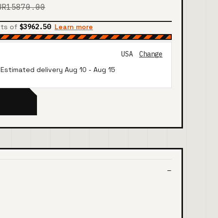
UR15870.00
nts of
$3962.50
Learn more
USA
Change
· Estimated delivery
Aug 10
-
Aug 15