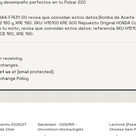
te y desempeño perfectos en tu Pulsar 220
YBA4-F7431-00 revisa que coincidan estos datos:Bomba de Aceite 
 CB 160 y XRE 190. SKU: H15100 KRE G00 Repuesto Original HONDA C
 a tu moto, revisa que coincidan estos datos: referencia SKU H1
 CB 160, XRE 190.
 receiving.
exchanges.
ct us
at
[email protected]
xchange Policy
miento 2026/27
Sandslash - 028/165 -
Lechonk [Poke
 de Chile
Uncommon Idioma:Inglés
Chinese Gem P
Soul Silver