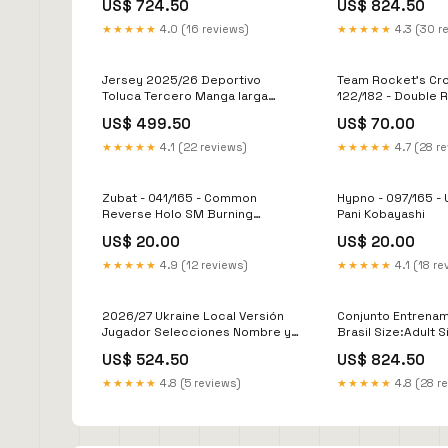
US$ 724.50
US$ 824.50
★★★★★
4.0 (16 reviews)
★★★★★
4.3 (30 r
Jersey 2025/26 Deportivo
Team Rocket's Cro
Toluca Tercero Manga larga
122/182 - Double R
Versión Fan 2008/2009
Kanda
US$ 499.50
US$ 70.00
★★★★★
4.1 (22 reviews)
★★★★★
4.7 (28 r
Zubat - 041/165 - Common
Hypno - 097/165 
Reverse Holo SM Burning
Pani Kobayashi
Shadows
US$ 20.00
US$ 20.00
★★★★★
4.9 (12 reviews)
★★★★★
4.1 (18 re
2026/27 Ukraine Local Versión
Conjunto Entrena
Jugador Selecciones Nombre y
Brasil Size:Adult 
Numero:No
US$ 524.50
US$ 824.50
★★★★★
4.8 (5 reviews)
★★★★★
4.8 (28 r