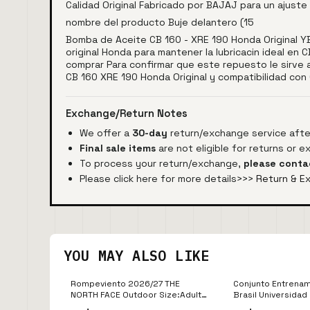
Calidad Original Fabricado por BAJAJ para un ajus
nombre del producto Buje delantero (15
Bomba de Aceite CB 160 - XRE 190 Honda Original 
original Honda para mantener la lubricacin ideal en
comprar Para confirmar que este repuesto le sirve
CB 160 XRE 190 Honda Original y compatibilidad con
Exchange/Return Notes
We offer a
30-day
return/exchange service after
Final sale items
are not eligible for returns or 
To process your return/exchange,
please conta
Please click here for more details>>>
Return & E
YOU MAY ALSO LIKE
Rompeviento 2026/27 THE
Conjunto Entrena
NORTH FACE Outdoor Size:Adult
Brasil Universidad
Size M