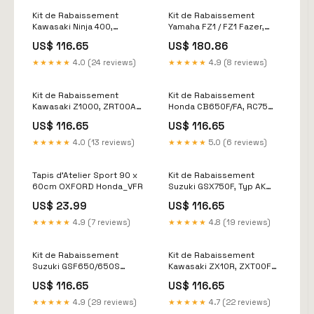
Kit de Rabaissement
Kit de Rabaissement
Kawasaki Ninja 400,
Yamaha FZ1 / FZ1 Fazer,
EX400G (de 2018 à ) ALPHA
RN16 (de 2006 à ) ALPHA
US$ 116.65
US$ 180.86
TECHNIK peinture en spray
TECHNIK HONDA_XL 125
VARADERO
★★★★★
4.0 (24 reviews)
★★★★★
4.9 (8 reviews)
Kit de Rabaissement
Kit de Rabaissement
Kawasaki Z1000, ZRT00A
Honda CB650F/FA, RC75
(de 2003 à 2006) ALPHA
(de 2014 à 2016) ALPHA
US$ 116.65
US$ 116.65
TECHNIK bouchon de
TECHNIK petrolettes
reservoir pure
★★★★★
4.0 (13 reviews)
★★★★★
5.0 (6 reviews)
Tapis d'Atelier Sport 90 x
Kit de Rabaissement
60cm OXFORD Honda_VFR
Suzuki GSX750F, Typ AK
(de 1998 à ) ALPHA
US$ 23.99
US$ 116.65
TECHNIK Moto_Husqvarna
★★★★★
4.9 (7 reviews)
★★★★★
4.8 (19 reviews)
Kit de Rabaissement
Kit de Rabaissement
Suzuki GSF650/650S
Kawasaki ZX10R, ZXT00F
Bandit, 35mm (de 2005 à )
(de 2010 à 2010) ALPHA
US$ 116.65
US$ 116.65
ALPHA TECHNIK
TECHNIK BMW_R R
YAMAHA_FZ-8
★★★★★
4.9 (29 reviews)
★★★★★
4.7 (22 reviews)