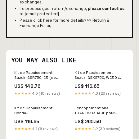
exchanges.
To process your return/exchange,
please contact us
at
[email protected]
Please click here for more details>>>
Return &
Exchange Policy
YOU MAY ALSO LIKE
Kit de Rabaissement
Kit de Rabaissement
Suzuki GSR750, C5 (de
Suzuki GSXS750, WC50 /
2011 à ) ALPHA TECHNIK
WC52 (de 2017 à ) ALPHA
US$ 148.76
US$ 116.65
cligno led
TECHNIK Moto_Husqvarna
★★★★★
4.0 (10 reviews)
★★★★★
4.6 (26 reviews)
Kit de Rabaissement
Echappement MK2
Honda
TITANIUM IXRACE pour
CBR500R,CB500F,CB500X,
KAWASAKI Z 900 16-19
US$ 116.65
US$ 260.50
(de 2013 à ) ALPHA
Suzuki_GSF Bandit
TECHNIK bouchon de
★★★★★
4.7 (6 reviews)
★★★★★
4.2 (30 reviews)
reservoir triump