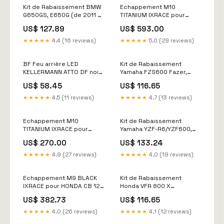
Kit de Rabaissement BMW
Echappement M10
G650GS, E650G (de 2011 à
TITANIUM IXRACE pour
) ALPHA TECHNIK
YAMAHA MT-07 14-20
US$ 127.89
US$ 593.00
TYPE_Halogène
Moto_BMW
★★★★★
4.4 (16 reviews)
★★★★★
5.0 (29 reviews)
BF Feu arrière LED
Kit de Rabaissement
KELLERMANN ATTO DF noir
Yamaha FZS600 Fazer,
BMW_R 80
RJ02 (de 1998 à ) ALPHA
US$ 58.45
US$ 116.65
TECHNIK compteur bmw
★★★★★
4.5 (11 reviews)
★★★★★
4.7 (13 reviews)
Echappement M10
Kit de Rabaissement
TITANIUM IXRACE pour
Yamaha YZF-R6/YZF600,
SUZUKI GSR 750 11-16
RJ27 (de 2017 à ) ALPHA
US$ 270.00
US$ 133.24
BMW_Nine T
TECHNIK barre de fourche
★★★★★
4.9 (27 reviews)
★★★★★
4.0 (19 reviews)
Echappement M9 BLACK
Kit de Rabaissement
IXRACE pour HONDA CB 125
Honda VFR 800 X
R 18-20 Moto_Harley
Crossrunner, RC60 (de
US$ 382.73
US$ 116.65
Davidson
2011 à ) ALPHA TECHNIK
BMW_R 1150 GS
★★★★★
4.0 (26 reviews)
★★★★★
4.1 (12 reviews)