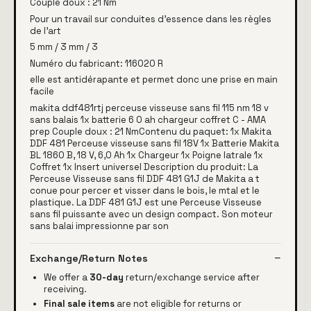
Couple doux : 21 Nm
Pour un travail sur conduites d'essence dans les règles
de l'art
5 mm / 3 mm / 3
Numéro du fabricant: 116020 R
elle est antidérapante et permet donc une prise en main
facile
makita ddf481rtj perceuse visseuse sans fil 115 nm 18 v
sans balais 1x batterie 6 0 ah chargeur coffret C - AMA
prep Couple doux : 21 NmContenu du paquet: 1x Makita
DDF 481 Perceuse visseuse sans fil 18V 1x Batterie Makita
BL 1860 B, 18 V, 6,0 Ah 1x Chargeur 1x Poigne latrale 1x
Coffret 1x Insert universel Description du produit: La
Perceuse Visseuse sans fil DDF 481 G1J de Makita a t
conue pour percer et visser dans le bois, le mtal et le
plastique. La DDF 481 G1J est une Perceuse Visseuse
sans fil puissante avec un design compact. Son moteur
sans balai impressionne par son
Exchange/Return Notes
We offer a
30-day
return/exchange service after
receiving.
Final sale items
are not eligible for returns or