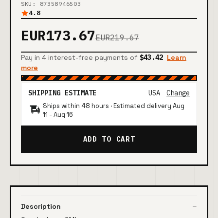
SKU: 87358946503
4.8
EUR173.67
EUR219.67
Pay in 4 interest-free payments of
$43.42
Learn
more
SHIPPING ESTIMATE
USA
Change
Ships within 48 hours · Estimated delivery
Aug
11
-
Aug 16
ADD TO CART
Description