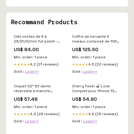
Recommand Products
Clés mixtes de 6 à
Coffre de servante 4
28/30/32mm full polish -
niveaux composé de 108
trousse de 25 pcs coffret
outils servante sans outils
US$ 84.00
US$ 125.50
tournevis
Min. order: 1 piece
Min. order: 1 piece
4.2 (21 reviews)
4.5 (22 reviews)
★★★★★
★★★★★
Sold :
Login>>
Sold :
Login>>
Cliquet 1/2" 60 dents
Cherry Fever 🍒-Look
réversible à manche
Complet pour iPhone 13
rotatif 230V
Mini collection_201
US$ 57.48
US$ 34.90
Min. order: 1 piece
Min. order: 1 piece
4.3 (28 reviews)
4.6 (25 reviews)
★★★★★
★★★★★
Sold :
Login>>
Sold :
Login>>