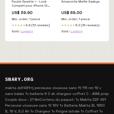
Purple Sparkle ✨- Look
Amazonite Mette Saabye
Complet pour iPhone 12
collection_282
US$ 39.90
US$ 69.00
Min. order: 1 piece
Min. order: 1 piece
4.9 (13 reviews)
5.0 (14 reviews)
★★★★★
★★★★★
Sold :
Login>>
Sold :
Login>>
SNARY.ORG
makita ddf481rtj perceuse visseuse sans fil 115 nm 18 v
sans balais 1x batterie 6 0 ah chargeur coffret C - AMA prep
Couple doux : 21 NmContenu du paquet: 1x Makita DDF 481
Perceuse visseuse sans fil 18V 1x Batterie Makita BL 1860
B, 18 V, 6,0 Ah 1x Chargeur 1x Poigne latrale 1x Coffret 1x